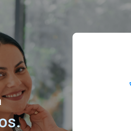
a
os.